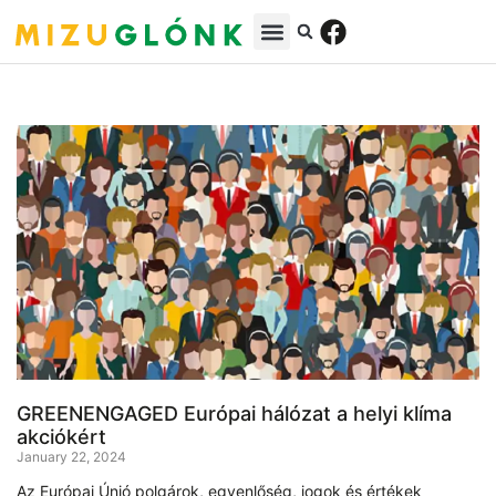
GREENENGAGED Európai hálózat a helyi klíma
akciókért
January 22, 2024
Az Európai Únió polgárok, egyenlőség, jogok és értékek