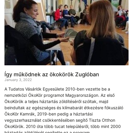
Így működnek az ökokörök Zuglóban
January 3, 2022
A Tudatos Vásárlók Egyesülete 2010-ben vezette be a
nemzetközi ÖkoKör programot Magyarországon. Az első
ÖkoKörök a teljes háztartás zöldítéséről szóltak, majd
beindultak az egészséges és klímabarát étkezésre fókuszáló
ÖkoKör Kamrák, 2019-ben pedig a háztartási
vegyszerhasználat csökkentésében segítő Tiszta Otthon
ÖkoKörök. 2010 óta több tucat településről, több mint 2000
háztartás zöldülését segítette ez a program