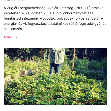
March 21, 2022
A Zuglói Energiaközösségi Akciók (Interreg ENES-CE) projekt
keretében 2021-22-ben 25, a zuglói önkormányzat által
fenntartott intézmény – óvodák, bölcsődék, orvosi rendelők –
energia- és vízfogyasztási adatairól készült átfogó adatgyűjtés
és elemzés.
Tovább »