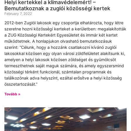
Helyi kertekkel a klímavédelemért! –
Bemutatkoznak a zuglói közösségi kertek
February 7, 2022
2012-ben Zuglói lakosok egy csoportja elhatározta, hogy létre
szeretne hozni közösségi kerteket a kerületben: megalakították
a ZUG Közösségi Kertekért Egyesületet és immár két kertet
működtetnek. A honlapjukon olvasható bemutatkozásuk
szerint: “Célunk, hogy a hozzánk csatlakozni kívánó zuglói
lakosokkal közösen egy olyan városi zöldfelületet alakítsunk ki,
amelyen a helyi lakosok közösen zöldséget és gyümölcsöt
termeszthetnek saját maguk számára, és amely egyszersmind
közösségi térként funkcionál, számtalan programnak és
találkozónak adva helyszínt, ezáltal erősítve a helyi közösség
összetartozását.”
Tovább »