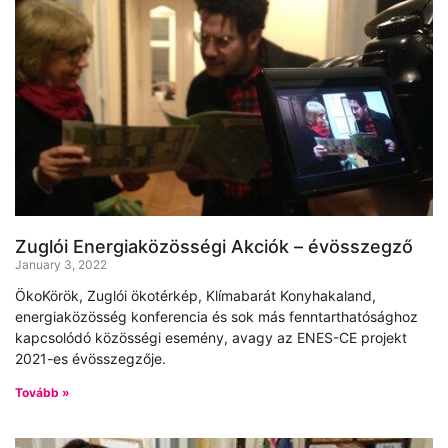
Zuglói Energiaközösségi Akciók – évösszegző
January 3, 2022
ÖkoKörök, Zuglói ökotérkép, Klímabarát Konyhakaland,
energiaközösség konferencia és sok más fenntarthatósághoz
kapcsolódó közösségi esemény, avagy az ENES-CE projekt
2021-es évösszegzője.
Tovább »