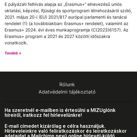
E pályázati felhívás alapja az „Erasmus+” elnevezésű uniós
oktatási, képzési, ifjúsági és sportprogram létrehozásáról szóló,
2021. május 20-i (EU) 2021/817 európai parlamenti és tanácsi
rendelet (1) (a továbbiakban: Erasmus+ rendelet), valamint az
Erasmus+ 2024. évi éves munkaprogramja (C(2023)6157). Az
Erasmus+ program a 2021 és 2027 közötti időszakra
vonatkozik.
Tovább »
Rólunk
Adatvédelmi tájékoztató
Ha szeretnél e-mailben is értesülni a MIZUglónk
híreiről, iratkozz fel hírlevelünkre!
E-mail címedet kizárólag e célra használjuk.
Hírleveleinkre való feliratkozáskor és leiratkozáskor
adataidat a Mailchimp nevű online hírlevél-küldő