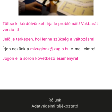
Töltse ki kérdőívünket, írja le problémáit!
Vakbarát
verzió itt.
Jelölje térképen, hol lenne szükség a változásra!
Írjon nekünk a
mizuglonk@zuglo.hu
e-mail címre!
Jöjjön el a soron következő eseményre!
Rólunk
Adatvédelmi tájékoztató