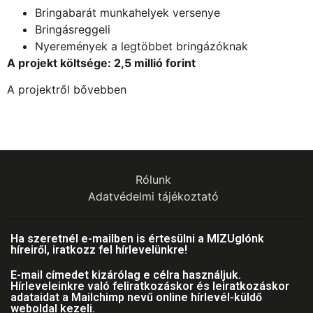
Bringabarát munkahelyek versenye
Bringásreggeli
Nyeremények a legtöbbet bringázóknak
A projekt költsége: 2,5 millió forint
A projektről bővebben
Rólunk
Adatvédelmi tájékoztató
Ha szeretnél e-mailben is értesülni a MIZUglónk
híreiről, iratkozz fel hírlevelünkre!
E-mail címedet kizárólag e célra használjuk.
Hírleveleinkre való feliratkozáskor és leiratkozáskor
adataidat a Mailchimp nevű online hírlevél-küldő
weboldal kezeli.