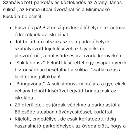
Szabályozott parkolás és közlekedés az Arany János
sulinál, az Emma utcai óvodánál és a Micimackó
Kuckója bölcsinél
Puszi és pá! Biztonságos kiszállóhelyek az autóval
érkezőknek az iskolánál
Jól belátható útszakaszok a parkolóhelyek
szabályozott kijelölésével az Újvidék téri
játszótérnél, a bölcsőde és az óvoda környékén
“Suli lábbusz”: Felnőtt kísérettel egy csapat gyerek
biztonságban besétálhat a suliba. Csatlakozás a
kijelölt megállókban!
„Bringavonat”: A suli lábbusz mintájára a gyerekek
néhány felnőtt kísérővel együtt bringáznak az
iskolába
Zöldterületek és járdák védelme a parkolástól a
Bölcsőde utcában növényesítéssel, korláttal
Kijelölt, engedéllyel, de csak korlátozott ideig
használható parkolóhelyek az óvoda előtt, hogy a