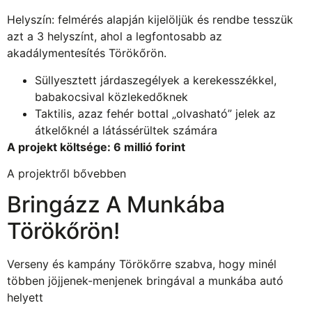
Helyszín: felmérés alapján kijelöljük és rendbe tesszük
azt a 3 helyszínt, ahol a legfontosabb az
akadálymentesítés Törökőrön.
Süllyesztett járdaszegélyek a kerekesszékkel,
babakocsival közlekedőknek
Taktilis, azaz fehér bottal „olvasható” jelek az
átkelőknél a látássérültek számára
A projekt költsége: 6 millió forint
A projektről bővebben
Bringázz A Munkába
Törökőrön!
Verseny és kampány Törökőrre szabva, hogy minél
többen jöjjenek-menjenek bringával a munkába autó
helyett