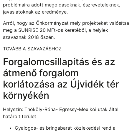
problémáira adott megoldásoknak, észrevételeknek,
javaslatoknak az eredménye.
Arról, hogy az Önkormányzat mely projekteket valósítsa
meg a SUNRISE 20 MFt-os keretéből, a helyiek
szavaznak 2018 őszén.
TOVÁBB A SZAVAZÁSHOZ
Forgalomcsillapítás és az
átmenő forgalom
korlátozása az Újvidék tér
környékén
Helyszín: Thököly-Róna- Egressy-Mexikói utak által
határolt terület
Gyalogos- és bringabarát közlekedési rend a