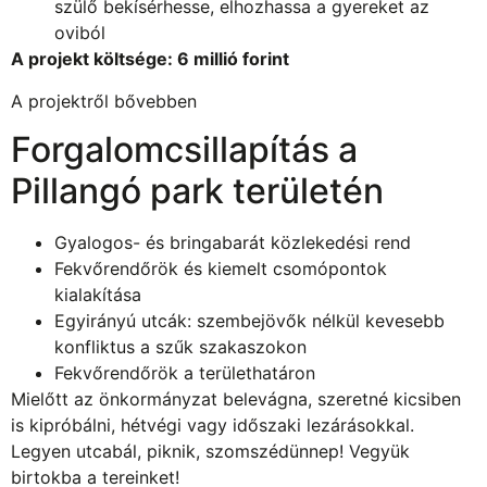
szülő bekísérhesse, elhozhassa a gyereket az
oviból
A projekt költsége: 6 millió forint
A projektről bővebben
Forgalomcsillapítás a
Pillangó park területén
Gyalogos- és bringabarát közlekedési rend
Fekvőrendőrök és kiemelt csomópontok
kialakítása
Egyirányú utcák: szembejövők nélkül kevesebb
konfliktus a szűk szakaszokon
Fekvőrendőrök a területhatáron
Mielőtt az önkormányzat belevágna, szeretné kicsiben
is kipróbálni, hétvégi vagy időszaki lezárásokkal.
Legyen utcabál, piknik, szomszédünnep! Vegyük
birtokba a tereinket!