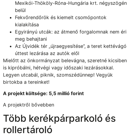
Mexikói-Thököly-Róna-Hungária krt. négyszögén
belül
Fekvőrendőrök és kiemelt csomópontok
kialakítása
Egyirányú utcák: az átmenő forgalomnak nem éri
meg behajtani
Az Újvidék tér „újraegyesítése”, a teret kettévágó
úttest lezárása az autók elől
Mielőtt az önkormányzat belevágna, szeretné kicsiben
is kipróbálni, hétvégi vagy időszaki lezárásokkal.
Legyen utcabál, piknik, szomszédünnep! Vegyük
birtokba a tereinket!
A projekt költsége: 5,5 millió forint
A projektről bővebben
Több kerékpárparkoló és
rollertároló