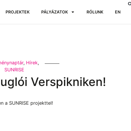
PROJEKTEK
PÁLYÁZATOK
RÓLUNK
EN
ménynaptár
,
Hírek
,
SUNRISE
glói Verspikniken!
ben a SUNRISE projekttel!