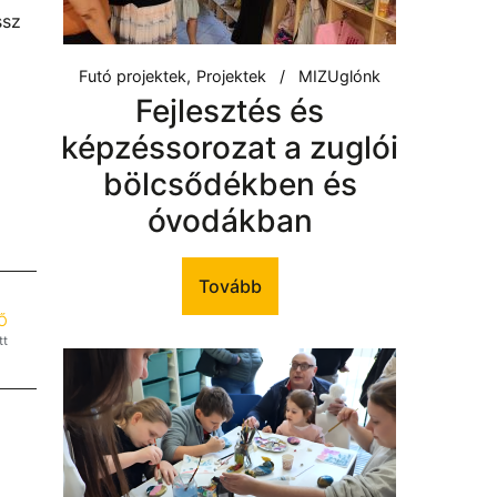
ssz
Futó projektek
Projektek
MIZUglónk
Fejlesztés és
képzéssorozat a zuglói
bölcsődékben és
óvodákban
Tovább
Ő
tt