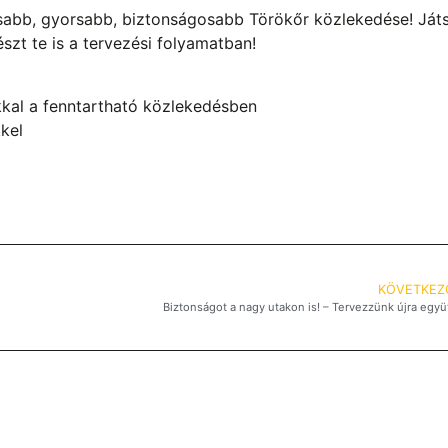
tosabb, gyorsabb, biztonságosabb Törökőr közlekedése! Ját
észt te is a tervezési folyamatban!
kal a fenntartható közlekedésben
kel
KÖVETKEZ
Biztonságot a nagy utakon is! – Tervezzünk újra együ