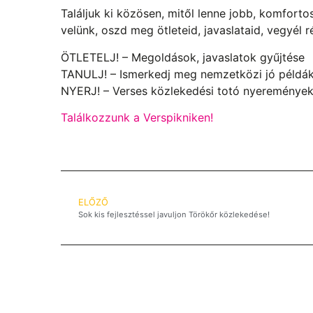
Találjuk ki közösen, mitől lenne jobb, komfor
velünk, oszd meg ötleteid, javaslataid, vegyél r
ÖTLETELJ! – Megoldások, javaslatok gyűjtése
TANULJ! – Ismerkedj meg nemzetközi jó példák
NYERJ! – Verses közlekedési totó nyeremények
Találkozzunk a Verspikniken!
ELŐZŐ
Sok kis fejlesztéssel javuljon Törökőr közlekedése!