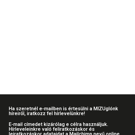
Ha szeretnél e-mailben is értesülni a MIZUglónk
híreiről, iratkozz fel hírlevelünkre!
E-mail címedet kizárólag e célra használjuk.
Hírleveleinkre való feliratkozáskor és
leiratkozáskor adataidat a Mailchimp nevű online