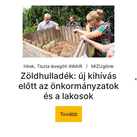
Hírek
Tiszta levegőt! AWAIR
MIZUglónk
Zöldhulladék: új kihívás
előtt az önkormányzatok
és a lakosok
Tovább