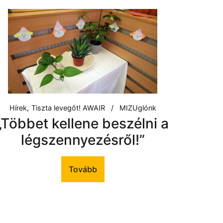
Hírek
Tiszta levegőt! AWAIR
MIZUglónk
„Többet kellene beszélni a
légszennyezésről!”
Tovább