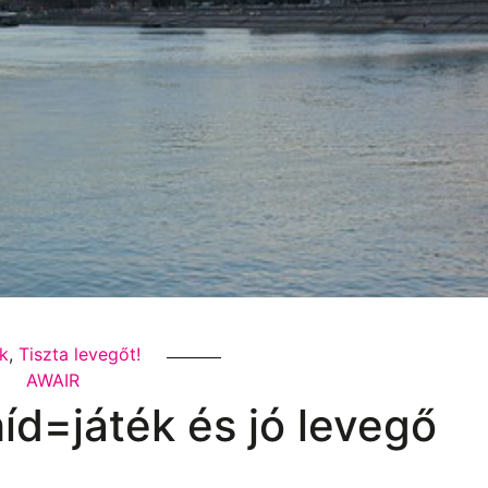
ek
,
Tiszta levegőt!
AWAIR
d=játék és jó levegő