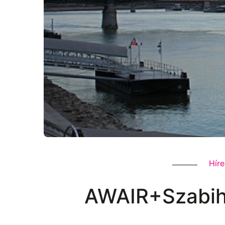
Hír
AWAIR+Szabihí