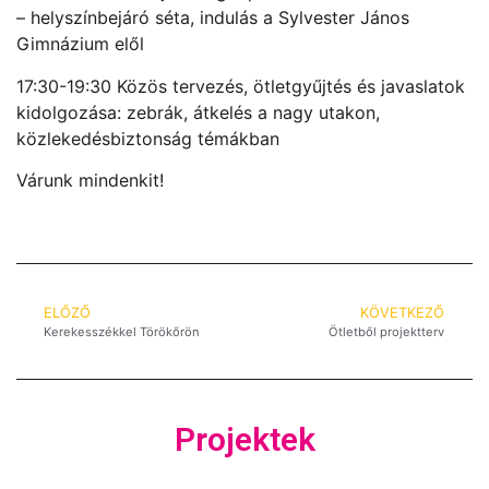
– helyszínbejáró séta, indulás a Sylvester János
Gimnázium elől
17:30-19:30 Közös tervezés, ötletgyűjtés és javaslatok
kidolgozása: zebrák, átkelés a nagy utakon,
közlekedésbiztonság témákban
Várunk mindenkit!
ELŐZŐ
KÖVETKEZŐ
Kerekesszékkel Törökőrön
Ötletből projektterv
Projektek