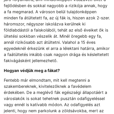
fejlődésben és sokkal nagyobb a rizikója annak, hogy
a fa megmarad. A városon belül tulajdonképpen
minden fa átültetett fa, az új fák is, hiszen azok 2-szer.
háromszor, négyszer iskolázva kerülnek ki
földlabdástól a faiskolából, tehát az első éveiket ők is
ültetési sokkban vészelik át. Minél öregebb egy fa,
annál rizikósabb azt átültetni. Valahol a 15 éves
egyedeknél érkezünk el arra a lélektani határra, amikor
a faátültetés inkább csak nagyon drága és késleltetett
fakivágásként jellemezhető.
Hogyan védjük meg a fákat?
Fentebb már elmondtam, mit kell megtenni a
szakembereknek, kivitelezőknek a favédelem
érdekében. De a meglévő fák egészségi állapotáért a
városlakók is sokat tehetnek pusztán odafigyeléssel
vagy ennél is katívabb módon. Az odafigyelés azt
jelenti, hogy nem parkolunk a zöldsávokba, mert az