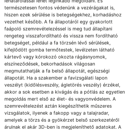
lehatárolással lehet leginkább megoldani. És
természetesen fontos védenünk a vezérágakat is,
hiszen ezek sérülése is betegségekhez, korhadáshoz
vezethet később. A fa állapotáról egy gyakorlott
faápoló szemrevételezéssel is meg tud állapítani
rengeteg visszafordítható és vissza nem fordítható
betegséget, például a fa törzsén lévő sérülések,
kifejlődött gomba termőtestek, levélzeten látható
kártevő vagy kórokozó okozta rágásnyomok,
elszíneződések, bekorhadások világosan
megmutathatják a fa belső állapotát, egészségi
állapotát. Ha a szakember a favizsgálati lapon
veszélyt (kidőlésveszély, ágletörés veszély) érzékel,
akkor a sok esetben a kivágás és a pótlás az egyetlen
megoldás mert első az élet- és vagyonvédelem. A
szemrevételezést aztán kiegészíthetik műszeres
vizsgálatok, ilyenek a fakopp vagy a talajradar,
amelyek a törzs és a gyökérzet belső szerkezetéről
árulnak el akár 3D-ben is megjeleníthető adatokat. A