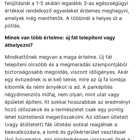
felújításnál a 1-5 skálán legalább 3-as egészségügyi
értékkel rendelkező egyedeket érdemes meghagyni,
amelyek még menthetők. A többinél a helyes út a
pótlás.
Minek van több értelme: új fát telepíteni vagy
áthelyezni?
Mindkettőnek megvan a maga értelme. Új fát
telepíteni olcsóbb és a megmaradás szempontjából
biztonságosabb megoldás, viszont időigényes. Akár
egy évtizednek is el kell telnie, mire az új fa lombja
kibomlik és némi árnyékot is ad. A parképítés
négydimenziós műfaj, nem olyan, mint utat vagy
épületet építeni. Itt sokkal hosszabbak az eredményt
hozó időszakok és a természetet csak egy pontig
lehet büntetlenül megerőszakolni. Az idősen ültetett
(vagy átültetett) fák ültetési sokkal reagálnak a
beavatkozásra, a lomb és gyökérterület vesztéssel
járó folyamatra, ami mindenképpen visszaveti őket a