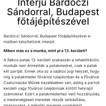
Interjú Bardóczi
Sándorral, Budapest
főtájépítészével
Bardóczi Sándorral, Budapest főtájépítészével e-
mailben készítettünk interjút.
Miben más ez a munka, mint pl a 13. kerületi?
A Rákos-patak 13. kerületi szakaszán a rehabilitációs
munkák nem érintették a patakmedret, csak a patak
két partját. Ennek oka az a sajátos jogi helyzet, hogy
míg a patakmeder fővárosi tulajdonban és a Fővárosi
Csatornázási Művek kezelésében van, addig a partok
kerületi vagy fővárosi tulajdonúak kötött helyrajzi
számokkal. Ezért a patakmederhez való hozzányúlás,
a mesterségesen meredek rézsűk lankásítása,
teraszozása, a mérnöki egyenes vonalakból