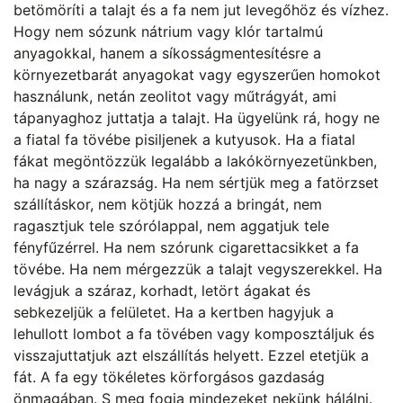
betömöríti a talajt és a fa nem jut levegőhöz és vízhez.
Hogy nem sózunk nátrium vagy klór tartalmú
anyagokkal, hanem a síkosságmentesítésre a
környezetbarát anyagokat vagy egyszerűen homokot
használunk, netán zeolitot vagy műtrágyát, ami
tápanyaghoz juttatja a talajt. Ha ügyelünk rá, hogy ne
a fiatal fa tövébe pisiljenek a kutyusok. Ha a fiatal
fákat megöntözzük legalább a lakókörnyezetünkben,
ha nagy a szárazság. Ha nem sértjük meg a fatörzset
szállításkor, nem kötjük hozzá a bringát, nem
ragasztjuk tele szórólappal, nem aggatjuk tele
fényfűzérrel. Ha nem szórunk cigarettacsikket a fa
tövébe. Ha nem mérgezzük a talajt vegyszerekkel. Ha
levágjuk a száraz, korhadt, letört ágakat és
sebkezeljük a felületet. Ha a kertben hagyjuk a
lehullott lombot a fa tövében vagy komposztáljuk és
visszajuttatjuk azt elszállítás helyett. Ezzel etetjük a
fát. A fa egy tökéletes körforgásos gazdaság
önmagában. S meg fogja mindezeket nekünk hálálni.