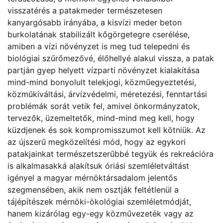
visszatérés a patakmeder természetesen
kanyargósabb irányába, a kisvízi meder beton
burkolatának stabilizált kőgörgetegre cserélése,
amiben a vízi növényzet is meg tud telepedni és
biológiai szűrőmezővé, élőhellyé alakul vissza, a patak
partján gyep helyett vízparti növényzet kialakítása
mind-mind bonyolult telekjogi, közműegyeztetési,
közműkiváltási, árvízvédelmi, méretezési, fenntartási
problémák sorát vetik fel, amivel önkormányzatok,
tervezők, üzemeltetők, mind-mind meg kell, hogy
küzdjenek és sok kompromisszumot kell kötniük. Az
az újszerű megközelítési mód, hogy az egykori
patakjainkat természetszerűbbé tegyük és rekreációra
is alkalmasakká alakítsuk óriási szemléletváltást
igényel a magyar mérnöktársadalom jelentős
szegmensében, akik nem osztják feltétlenül a
tájépítészek mérnöki-ökológiai szemléletmódját,
hanem kizárólag egy-egy közművezeték vagy az