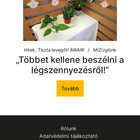
Hírek
Tiszta levegőt! AWAIR
MIZUglónk
„Többet kellene beszélni a
légszennyezésről!”
Tovább
Rólunk
Adatvédelmi tájékoztató