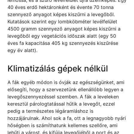
lemossa, és a szűrő levélfelület újra üzemképes. Egy
40 éves erdő hektáronként és évente 70 tonna
szennyező anyagot képes kiszűrni a levegőből.
Kutatások szerint egy lombköbméter levélfelület
4500 gramm szennyező anyagot képes kiszűrni a
levegőből egy vegetációs időszak alatt (egy 50
éves fa kapacitása 405 kg szennyezés kiszűrése
egy év alatt).
Klimatizálás gépek nélkül
A fák egyéb módon is óvják az egészségünket, ami
elősegíti, hogy a szervezetünk ellenállóbb legyen a
levegőszennyezéssel szemben. A fák a leveleken
keresztül párologtatással hűtik a levegőt, ezzel
pedig a természetes légáramláshoz is
hozzájárulnak. Ahol sok a fa, ott a legnagyobb nyári
hőségben is számíthatunk kellemes szellőre, ami
lehűti a várost, és kifújja levegőjéből a port és az