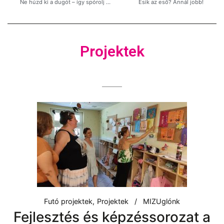
Ne húzd ki a dugót – így spórolj a számlán szürkevízzel!
Esik az eső? Annál jobb!
Projektek
Futó projektek
Projektek
MIZUglónk
Fejlesztés és képzéssorozat a