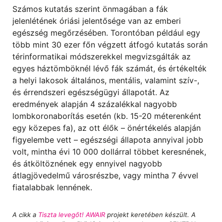
Számos kutatás szerint önmagában a fák
jelenlétének óriási jelentősége van az emberi
egészség megőrzésében. Torontóban például egy
több mint 30 ezer főn végzett átfogó kutatás során
térinformatikai módszerekkel megvizsgálták az
egyes háztömböknél lévő fák számát, és értékelték
a helyi lakosok általános, mentális, valamint szív-,
és érrendszeri egészségügyi állapotát. Az
eredmények alapján 4 százalékkal nagyobb
lombkoronaborítás esetén (kb. 15-20 méterenként
egy közepes fa), az ott élők – önértékelés alapján
figyelembe vett – egészségi állapota annyival jobb
volt, mintha évi 10 000 dollárral többet keresnének,
és átköltöznének egy ennyivel nagyobb
átlagjövedelmű városrészbe, vagy mintha 7 évvel
fiatalabbak lennének.
A cikk a
Tiszta levegőt! AWAIR
projekt keretében készült. A