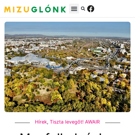
Hírek
,
Tiszta levegőt! AWAIR