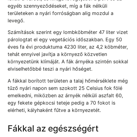
egyéb szennyeződéseket, míg a fák nélküli
területeken a nyári forróságban alig mozdul a
levegő.
Számítások szerint egy lombköbméter 47 liter vizet
párologtat el egy vegetációs időszakban. Egy 50
éves fa évi produktuma 4230 liter, az 4,2 köbméter,
tehát ennyivel javítja a környező közvetlen
környezetünk klímáját. A fák árnyéka szintén sokkal
elviselhetőbbé teszi a nyári hőséget.
A fákkal borított területen a talaj hőmérséklete még
tűző nyári napon sem szokott 25 Celsius fok fölé
emelkedni, miközben az árnyék nélküli aszfalt 60,
egy fekete gépkocsi teteje pedig a 70 fokot is
elérheti, kályhaként fűtve a környezetét.
Fákkal az egészségért