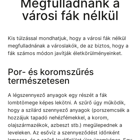
Megfulladnánk a
városi fák nélkül
Kis túlzással mondhatjuk, hogy a városi fák nélkül
megfulladnának a városlakók, de az biztos, hogy a
fák számos módon javítják életkörülményeinket.
Por- és koromszűrés
természetesen
A légszennyező anyagok egy részét a fák
lombtömege képes lekötni. A szűrő úgy működik,
hogy a szilárd szennyező anyagok (porszemcsék a
hozzájuk tapadó nehézfémekkel, a korom,
olajszármazékok, azbeszt stb.) megülepednek a
leveleken. Az esővíz a szennyeződést időnként