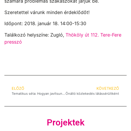
számára problémás szakaszokat járjuk be.
Szeretettel várunk minden érdeklődőt!
Időpont: 2018. január 18. 14:00-15:30
Találkozó helyszíne: Zugló,
Thököly út 112. Tere-Fere
presszó
ELŐZŐ
KÖVETKEZŐ
Tematikus séta: Hogyan javítsunk a látássérültek közlekedésén?
Önálló közlekedés látássérültként
Projektek