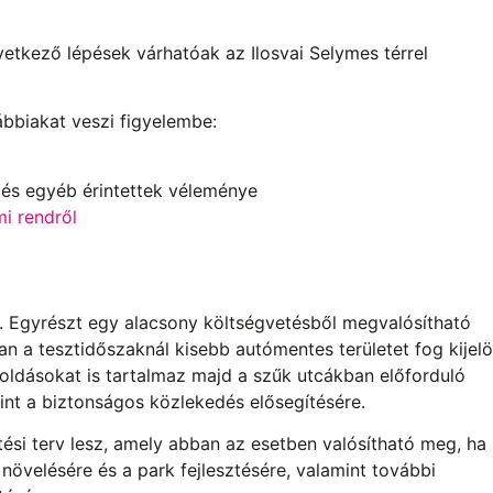
etkező lépések várhatóak az Ilosvai Selymes térrel
ábbiakat veszi figyelembe:
 és egyéb érintettek véleménye
mi rendről
at. Egyrészt egy alacsony költségvetésből megvalósítható
an a tesztidőszaknál kisebb autómentes területet fog kijelöl
goldásokat is tartalmaz majd a szűk utcákban előforduló
int a biztonságos közlekedés elősegítésére.
tési terv lesz, amely abban az esetben valósítható meg, ha
 növelésére és a park fejlesztésére, valamint további