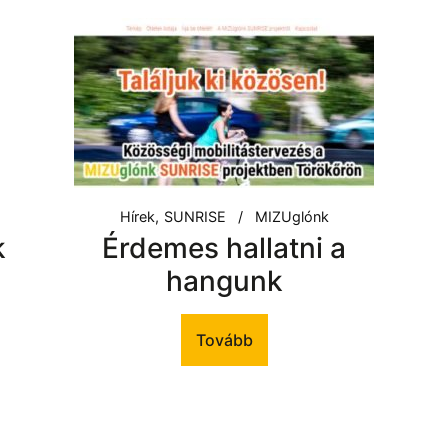
Hírek
SUNRISE
MIZUglónk
k
Érdemes hallatni a
hangunk
Tovább