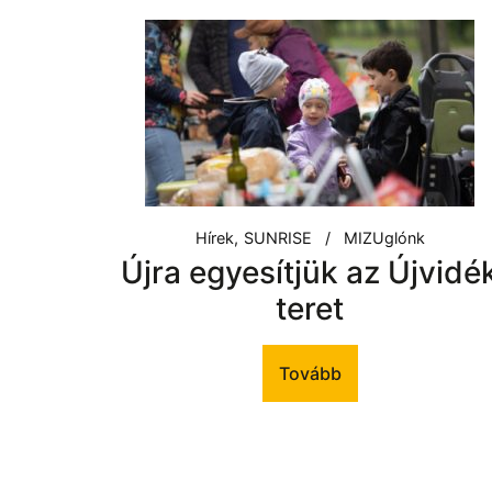
Hírek
SUNRISE
MIZUglónk
Újra egyesítjük az Újvidé
teret
Tovább