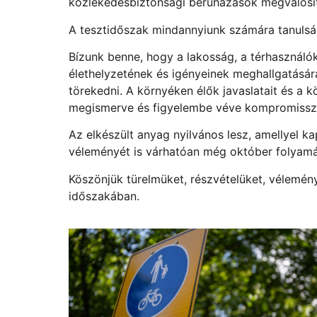
közlekedésbiztonsági beruházások megvalósí
A tesztidőszak mindannyiunk számára tanulság
Bízunk benne, hogy a lakosság, a térhasználó
élethelyzetének és igényeinek meghallgatására
törekedni. A környéken élők javaslatait és a 
megismerve és figyelembe véve kompromissz
Az elkészült anyag nyilvános lesz, amellyel k
véleményét is várhatóan még október folyamá
Köszönjük türelmüket, részvételüket, vélemény
időszakában.