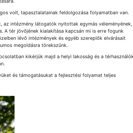
tására.
os volt, tapasztalatainak feldolgozása folyamatban van.
k, az intézmény látogatók nyitottak egymás véleményének,
. A tér jövőjének kialakítása kapcsán mi is erre fogunk
közelben lévő intézmények és egyéb szereplők elvárásait
umos megoldásra törekszünk.
apcsolatban kikérjük majd a helyi lakosság és a térhasználó
n.
üket és támogatásukat a fejlesztési folyamat teljes