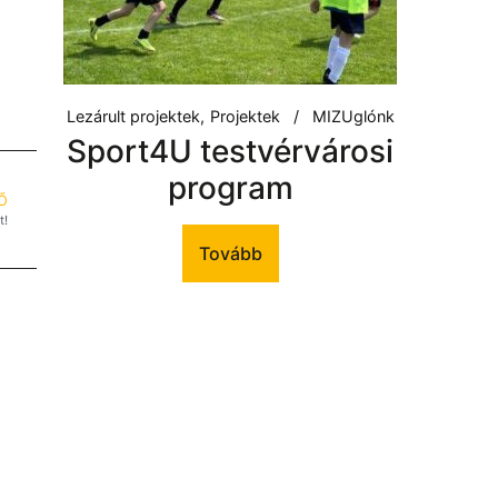
Lezárult projektek
Projektek
MIZUglónk
Sport4U testvérvárosi
program
Ő
t!
Tovább