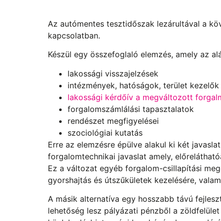
Az autómentes tesztidőszak lezárultával a köv
kapcsolatban.
Készül egy összefoglaló elemzés, amely az al
lakossági visszajelzések
intézmények, hatóságok, terület kezelők
lakossági kérdőív a megváltozott forgal
forgalomszámlálási tapasztalatok
rendészet megfigyelései
szociológiai kutatás
Erre az elemzésre épülve alakul ki két javasl
forgalomtechnikai javaslat amely, előrelátható
Ez a változat egyéb forgalom-csillapítási me
gyorshajtás és útszűkületek kezelésére, valam
A másik alternatíva egy hosszabb távú fejlesz
lehetőség lesz pályázati pénzből a zöldfelület