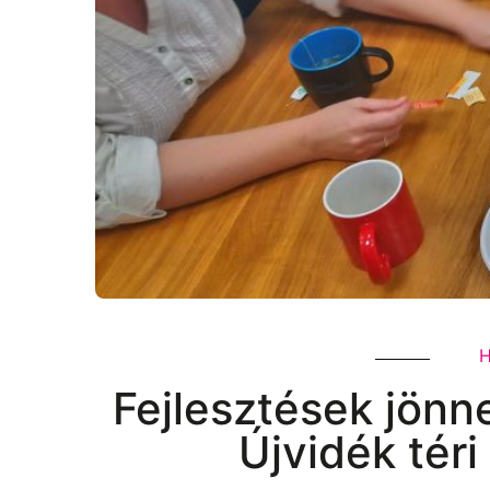
H
Fejlesztések jönn
Újvidék tér