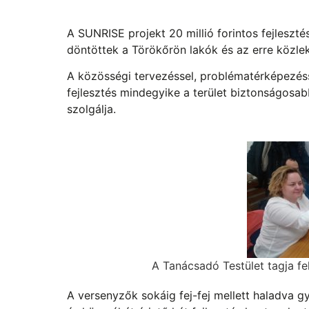
A SUNRISE projekt 20 millió forintos fejleszt
döntöttek a Törökőrön lakók és az erre közl
A közösségi tervezéssel, problématérképezéss
fejlesztés mindegyike a terület biztonságosab
szolgálja.
A Tanácsadó Testület tagja fe
A versenyzők sokáig fej-fej mellett haladva g