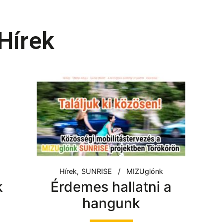
Hírek
Hírek
SUNRISE
MIZUglónk
k
Érdemes hallatni a
hangunk