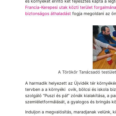
és környékét érintő két fejlesztés kapta a le
Francia-Kerepesi utak közti terület forgalmána
biztonságos áthaladást
fogja megoldani az ö
A Törökőr Tanácsadó testüle
A harmadik helyezett az Újvidék tér környéké
tervben a a környéki ovik, bölcsi és iskola b
szolgáló “Puszi és pá!” zónák kialakítása, a p
szemléletformálását, a gyalogos és bringás kö
Induljon a megvalósítás, maradjanak velünk, 