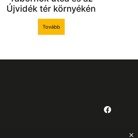
Újvidék tér környékén
Tovább
×