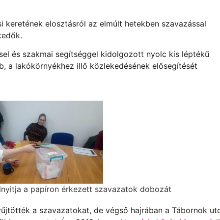
ési keretének elosztásról az elmúlt hetekben szavazással
ekedők.
el és szakmai segítséggel kidolgozott nyolc kis léptékű
b, a lakókörnyékhez illő közlekedésének elősegítését
lnyitja a papíron érkezett szavazatok dobozát
yűjtötték a szavazatokat, de végső hajrában a Tábornok ut