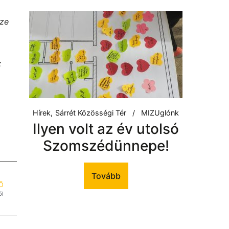
sze
:
Hírek
Sárrét Közösségi Tér
MIZUglónk
Ilyen volt az év utolsó
Szomszédünnepe!
Tovább
Ő
ől