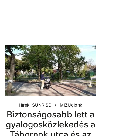
Hírek
SUNRISE
MIZUglónk
Biztonságosabb lett a
gyalogosközlekedés a
Tábornok utca és az