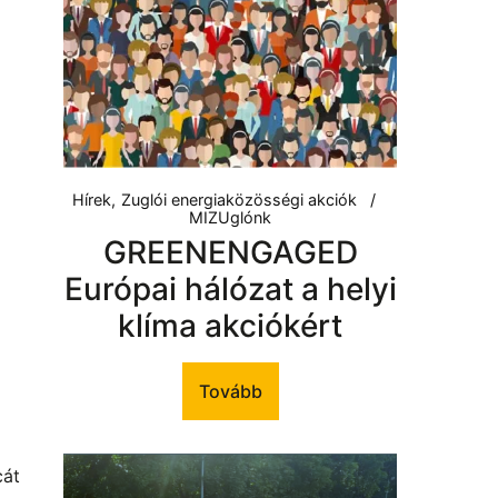
Hírek
Zuglói energiaközösségi akciók
MIZUglónk
GREENENGAGED
Európai hálózat a helyi
klíma akciókért
Tovább
cát