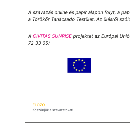
A szavazás online és papír alapon folyt, a pa
a Törökőr Tanácsadó Testület. Az ülésről szó
A
CIVITAS SUNRISE
projektet
az Európai Unió
72 33 65)
ELŐZŐ
Köszönjük a szavazatokat!