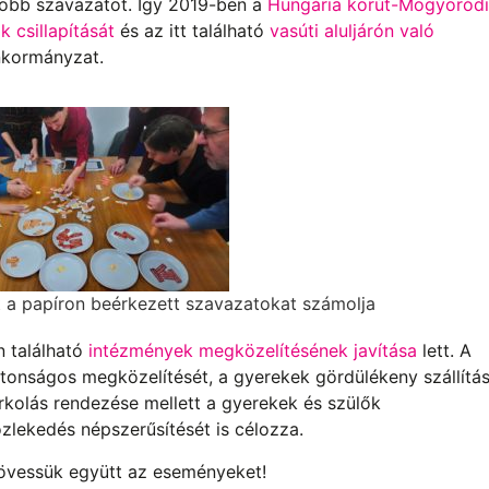
gtöbb szavazatot. Így 2019-ben a
Hungária körút-Mogyoródi
k csillapítását
és az itt található
vasúti aluljárón való
nkormányzat.
t a papíron beérkezett szavazatokat számolja
n található
intézmények megközelítésének javítása
lett. A
iztonságos megközelítését, a gyerekek gördülékeny szállítá
arkolás rendezése mellett a gyerekek és szülők
zlekedés népszerűsítését is célozza.
kövessük együtt az eseményeket!