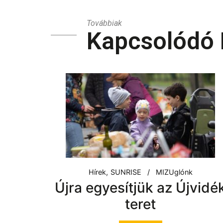
Továbbiak
Kapcsolódó 
Hírek
SUNRISE
MIZUglónk
Újra egyesítjük az Újvidé
teret