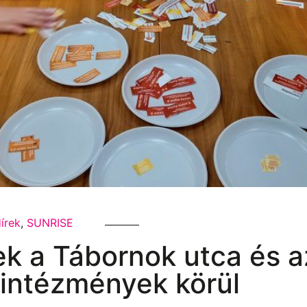
írek
,
SUNRISE
ek a Tábornok utca és a
i intézmények körül