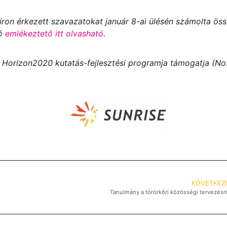
píron érkezett szavazatokat január 8-ai ülésén számolta ös
ló
emlékeztető itt olvasható
.
 Horizon2020 kutatás-fejlesztési programja támogatja (No
KÖVETKEZ
Tanulmány a törörkőri közösségi tervezésr