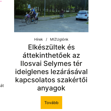
-
Hírek
MIZUglónk
Elkészültek és
áttekinthetőek az
Ilosvai Selymes tér
ideiglenes lezárásával
kapcsolatos szakértői
sát
anyagok
Tovább