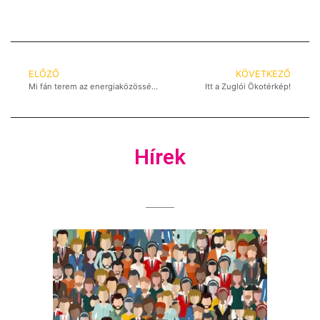
ELŐZŐ
KÖVETKEZŐ
Mi fán terem az energiaközösség?
Itt a Zuglói Ökotérkép!
Hírek