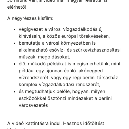
Jó hírünk van, a videó már magyar felirattal is
elérhető!
A négyrészes kisfilm:
végigvezet a városi vízgazdálkodás új
kihívásain, a közös európai törekvéseken,
bemutatja a városi környezetben is
alkalmazható esővíz- és szürkevízhasznosítási
műszaki megoldásokat,
élő, működő példákat is megismerhetünk, mint
például egy újonnan épülő lakónegyed
vízrendszerét, vagy egy régi berlini társasház
komplex vízgazdálkodási rendszerét,
és megtudhatjuk belőle, hogyan, milyen
eszközökkel ösztönzi mindezeket a berlini
városvezetés
A videó kattintásra indul. Hasznos időtöltést