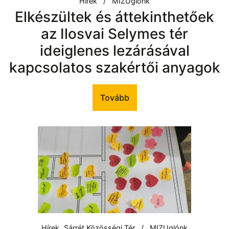
Hírek
MIZUglónk
Elkészültek és áttekinthetőek
az Ilosvai Selymes tér
ideiglenes lezárásával
kapcsolatos szakértői anyagok
Tovább
Hírek
Sárrét Közösségi Tér
MIZUglónk