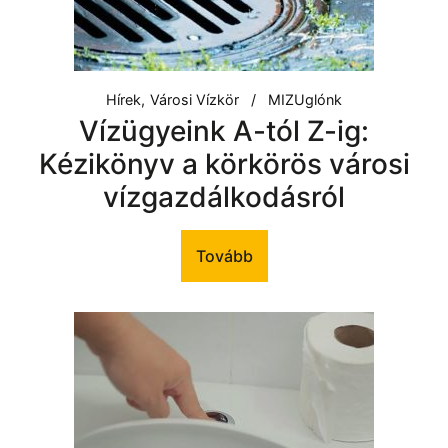
Hírek
Városi Vízkör
MIZUglónk
Vízügyeink A-tól Z-ig:
Kézikönyv a körkörös városi
vízgazdálkodásról
Tovább