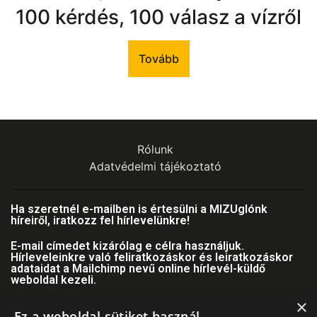
100 kérdés, 100 válasz a vízről
Tovább
Rólunk
Adatvédelmi tájékoztató
Ha szeretnél e-mailben is értesülni a MIZUglónk
híreiről, iratkozz fel hírlevelünkre!
E-mail címedet kizárólag e célra használjuk.
Hírleveleinkre való feliratkozáskor és leiratkozáskor
adataidat a Mailchimp nevű online hírlevél-küldő
weboldal kezeli.
×
Email
Ez a weboldal sütiket használ