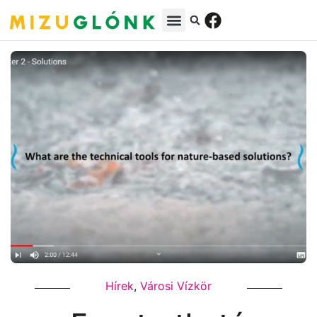
Hírek
,
Városi Vízkör