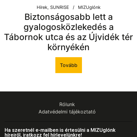
Hírek
SUNRISE
MIZUglónk
Biztonságosabb lett a
gyalogosközlekedés a
Tábornok utca és az Újvidék tér
környékén
Tovább
Rólunk
Adatvédelmi tájékoztató
Ha szeretnél e-mailben is értesülni a MIZUglónk
híreiről, iratkozz fel hírlevelünkre!