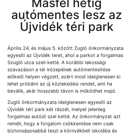
Másfél hétig
autómentes lesz az
Újvidék téri park
Április 24. és május 5. között Zugló önkormányzata
egyesíti az Újvidék teret, ahol a parkot a forgalmas
Szugló utca szeli ketté. A korábbi lakossági
szavazáson a tér közepének autómentesítése
előkelő helyen végzett, ezért most ideiglenesen ki
lehet próbálni az új közlekedési rendet, ami ha
beválik, akár hosszabb távon is működhet majd.
Zugló önkormányzata ideiglenesen egyesíti az
Újvidék téri park két részét, melyet jelenleg
forgalmas autóút szel ketté. Az önkormányzat azt
reméli, hogy a forgalom csökkentése nem csak
biztonságosabbá teszi a környékbeli iskolába és