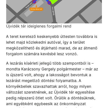
Újvidék tér ideiglenes forgalmi rend
A teret keretező keskenyebb úttesten továbbra is
lehet majd közlekedni autóval, így a terület
megközelíthető és átjárható marad, de az átmenő
forgalom számára kevésbé lesz vonzó.
A lezárás kísérleti jellegű több szempontból is –
mondta Karácsony Gergely polgármester – már az
is újszerű volt, ahogy a lakosságot bevontuk a
lezárást megelőző döntési folyamatba. A
környékbeliek szavazhattak arról, hogy milyen
változást szeretnének, az Újvidék tér egyesítése
pedig népszerű ötlet volt. Örülök a döntésüknek,
ami egyébként egybeesik az önkormányzat