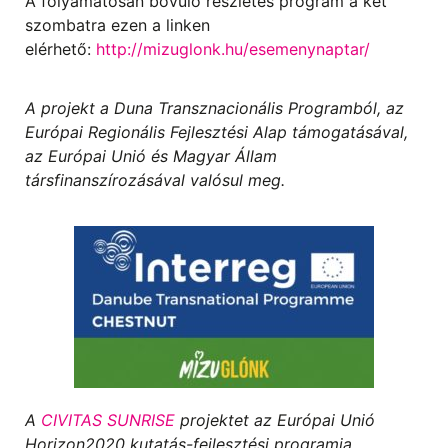
A folyamatosan bővülő részletes program a két
szombatra ezen a linken
elérhető:
http://mizuglonk.hu/esemenynaptar/
A projekt a Duna Transznacionális Programból, az
Európai Regionális Fejlesztési Alap támogatásával,
az Európai Unió és Magyar Állam
társfinanszírozásával valósul meg.
A
CIVITAS SUNRISE
projektet
az Európai Unió
Horizon2020 kutatás-fejlesztési programja