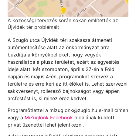
A közösségi tervezés során sokan említették az
Újvidék tér problémáit
A Szugló utca Újvidék téri szakasza átmeneti
autómentesítése alatt az önkormányzat arra
buzdítja a környékbelieket, hogy vegyék
használatba a plusz területet, ezért az egyesítés
ideje alatti két szombaton, április 27-én a Föld
napján és május 4-én, programokat szervez a
területre és erre kéri az itt élőket is. Lehet szervezni
sakkversenyt, rollerező bajnokságot vagy éppen
arcfestést is, ki mihez érez kedvet.
Programötlettel a mizuglonk@zuglo.hu e-mail címen
vagy a
MiZuglónk Facebook
oldalának küldött
privát üzenettel lehet jelentkezni.