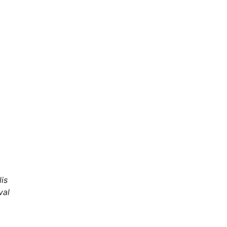
is
val