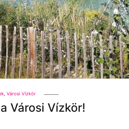
ek
,
Városi Vízkör
a Városi Vízkör!