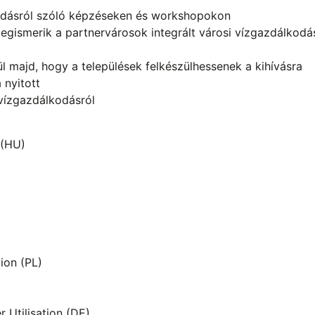
kodásról szóló képzéseken és workshopokon
ismerik a partnervárosok integrált városi vízgazdálkodá
l majd, hogy a települések felkészülhessenek a kihívásra
 nyitott
vízgazdálkodásról
 (HU)
ion (PL)
 Utilisation (DE)