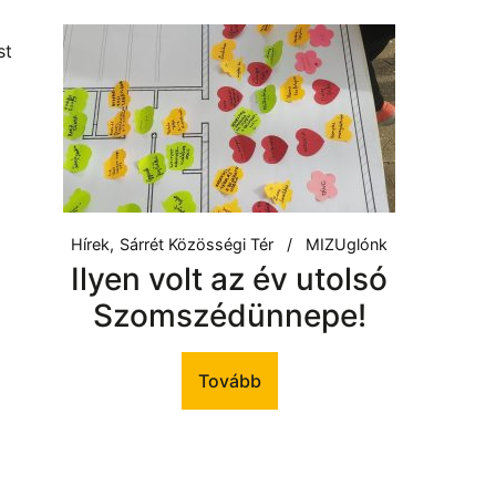
st
Hírek
Sárrét Közösségi Tér
MIZUglónk
Ilyen volt az év utolsó
Szomszédünnepe!
Tovább