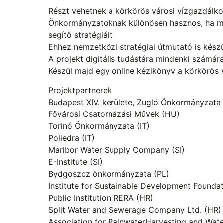
Részt vehetnek a körkörös városi vízgazdál
Önkormányzatoknak különösen hasznos, ha meg
segítő stratégiáit
Ehhez nemzetközi stratégiai útmutató is készü
A projekt digitális tudástára mindenki számára
Készül majd egy online kézikönyv a körkörös 
Projektpartnerek
Budapest XIV. kerülete, Zugló Önkormányzata
Fővárosi Csatornázási Művek (HU)
Torinó Önkormányzata (IT)
Poliedra (IT)
Maribor Water Supply Company (SI)
E-Institute (SI)
Bydgoszcz önkormányzata (PL)
Institute for Sustainable Development Foundat
Public Institution RERA (HR)
Split Water and Sewerage Company Ltd. (HR)
Association for RainwaterHarvesting and Water