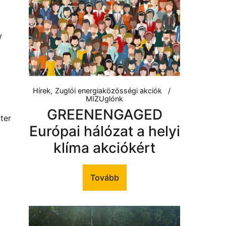
y
Hírek
Zuglói energiaközösségi akciók
MIZUglónk
GREENENGAGED
ter
Európai hálózat a helyi
klíma akciókért
Tovább