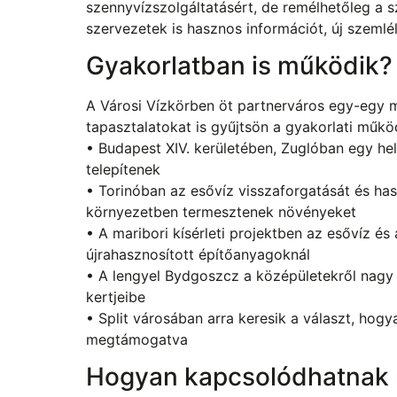
szennyvízszolgáltatásért, de remélhetőleg a 
szervezetek is hasznos információt, új szemlé
Gyakorlatban is működik?
A Városi Vízkörben öt partnerváros egy-egy 
tapasztalatokat is gyűjtsön a gyakorlati műkö
• Budapest XIV. kerületében, Zuglóban egy he
telepítenek
• Torinóban az esővíz visszaforgatását és has
környezetben termesztenek növényeket
• A maribori kísérleti projektben az esővíz és a
újrahasznosított építőanyagoknál
• A lengyel Bydgoszcz a középületekről nagy 
kertjeibe
• Split városában arra keresik a választ, hogy
megtámogatva
Hogyan kapcsolódhatnak m