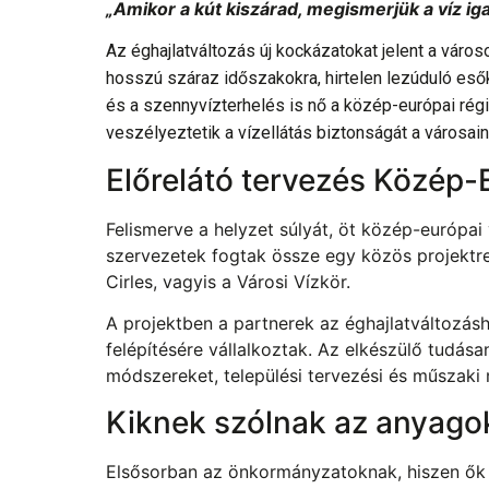
„Amikor a kút kiszárad, megismerjük a víz iga
Az éghajlatváltozás új kockázatokat jelent a vár
hosszú száraz időszakokra, hirtelen lezúduló esők
és a szennyvízterhelés is nő a közép-európai régió
veszélyeztetik a vízellátás biztonságát a városai
Előrelátó tervezés Közép
Felismerve a helyzet súlyát, öt közép-európai
szervezetek fogtak össze egy közös projektre,
Cirles, vagyis a Városi Vízkör.
A projektben a partnerek az éghajlatváltozá
felépítésére vállalkoztak. Az elkészülő tudás
módszereket, települési tervezési és műszaki
Kiknek szólnak az anyago
Elsősorban az önkormányzatoknak, hiszen ők f