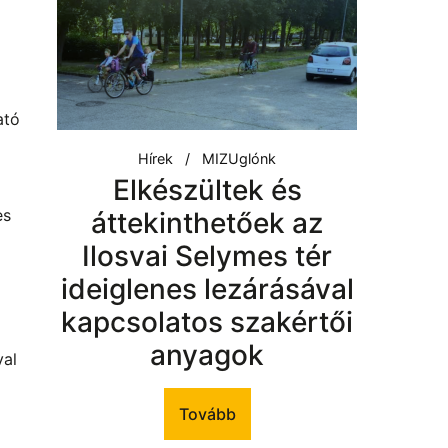
ató
Hírek
MIZUglónk
Elkészültek és
es
áttekinthetőek az
Ilosvai Selymes tér
ideiglenes lezárásával
kapcsolatos szakértői
anyagok
val
Tovább