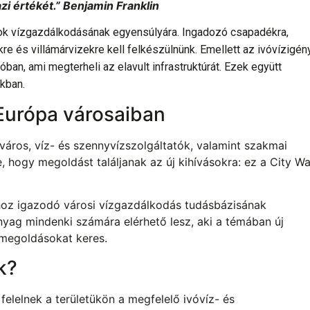
zi értékét.” Benjamin Franklin
osok vízgazdálkodásának egyensúlyára. Ingadozó csapadékra,
re és villámárvizekre kell felkészülnünk. Emellett az ivóvízigén
ban, ami megterheli az elavult infrastruktúrát. Ezek együtt
nkban.
-Európa városaiban
 város, víz- és szennyvízszolgáltatók, valamint szakmai
 hogy megoldást találjanak az új kihívásokra: ez a City Wa
shoz igazodó városi vízgazdálkodás tudásbázisának
anyag mindenki számára elérhető lesz, aki a témában új
 megoldásokat keres.
k?
elelnek a területükön a megfelelő ivóvíz- és