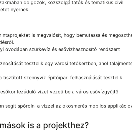
szakmában dolgozók, közszolgáltatók és tematikus civil
letet nyernek.
mintaprojektet is megvalósít, hogy bemutassa és megoszth
désről.
lyi óvodában szürkevíz és esővízhasznosító rendszert
znosítását tesztelik egy városi tetőkertben, ahol talajment
 tisztított szennyvíz építőipari felhasználását tesztelik
esőkor lezúduló vizet vezeti be a város esővízgyűjtő
an segít spórolni a vízzel az okosmérés mobilos applikáció
ások is a projekthez?