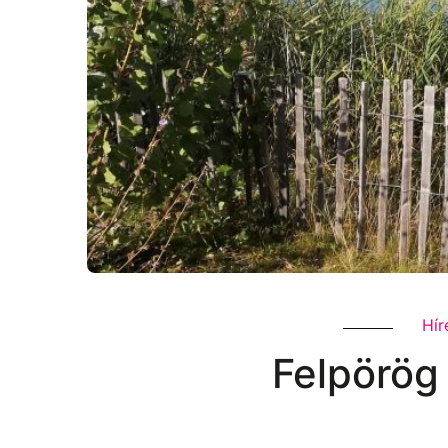
Hír
Felpörög 