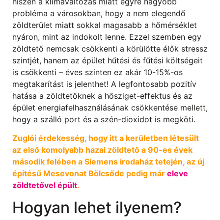
hiszen a klímaváltozás miatt egyre nagyobb
probléma a városokban, hogy a nem elegendő
zöldterület miatt sokkal magasabb a hőmérséklet
nyáron, mint az indokolt lenne. Ezzel szemben egy
zöldtető nemcsak csökkenti a körülötte élők stressz
szintjét, hanem az épület hűtési és fűtési költségeit
is csökkenti – éves szinten ez akár 10-15%-os
megtakarítást is jelenthet! A legfontosabb pozitív
hatása a zöldtetőknek a hősziget-effektus és az
épület energiafelhasználásának csökkentése mellett,
hogy a szálló port és a szén-dioxidot is megköti.
Zuglói érdekesség, hogy itt a kerületben létesült
az első komolyabb hazai zöldtető a 90-es évek
második felében a Siemens irodaház tetején, az új
építésű Mesevonat Bölcsőde pedig már
eleve
zöldtetővel épült
.
Hogyan lehet ilyenem?