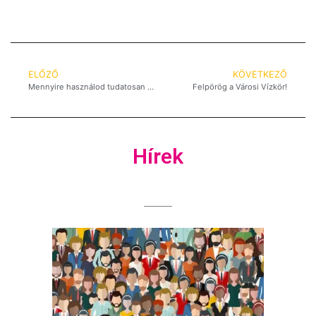
ELŐZŐ
KÖVETKEZŐ
Mennyire használod tudatosan a vizet? Mondd el, és nyerj!
Felpörög a Városi Vízkör!
Hírek