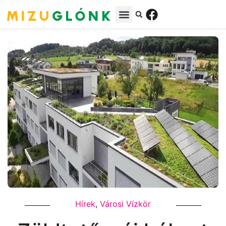
Hírek
,
Városi Vízkör