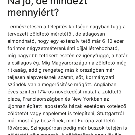
Na jó, de mindezt
mennyiért?
Természetesen a telepítés költsége nagyban függ a
tervezett zöldtető méretétől, de átlagosan
elmondható, hogy egy extenzív tető már 6-10 ezer
forintos négyzetméterenkénti díjjal létrehozható,
míg nagyobb tetőkert esetén ez igényfüggő, a határ
a csillagos ég. Míg Magyarországon a zöldtető még
ritkaság, addig rengeteg másik országban már
teljesen alapvetésnek számít, sőt, kormányzati
szándék van a megerősítése mögött. Angliában
éves szinten 17%-os növekedést mutat a zöldtető
piaca, Franciaországban és New Yorkban az
újonnan épített lapostetős házak esetében kötelező
zöldtetőt vagy napelemet is telepíteni, Stuttgartról
már most úgy beszélnek, mint Európa zöldtető
fővárosa, Szingapúrban pedig már buszok tetején is
zöldtetőt alkalmaznak. A zöldtetőnek nagy jövője