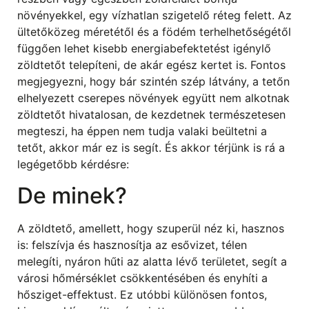
növényekkel, egy vízhatlan szigetelő réteg felett. Az
ültetőközeg méretétől és a födém terhelhetőségétől
függően lehet kisebb energiabefektetést igénylő
zöldtetőt telepíteni, de akár egész kertet is. Fontos
megjegyezni, hogy bár szintén szép látvány, a tetőn
elhelyezett cserepes növények együtt nem alkotnak
zöldtetőt hivatalosan, de kezdetnek természetesen
megteszi, ha éppen nem tudja valaki beültetni a
tetőt, akkor már ez is segít. És akkor térjünk is rá a
legégetőbb kérdésre:
De minek?
A zöldtető, amellett, hogy szuperül néz ki, hasznos
is: felszívja és hasznosítja az esővizet, télen
melegíti, nyáron hűti az alatta lévő területet, segít a
városi hőmérséklet csökkentésében és enyhíti a
hősziget-effektust. Ez utóbbi különösen fontos,