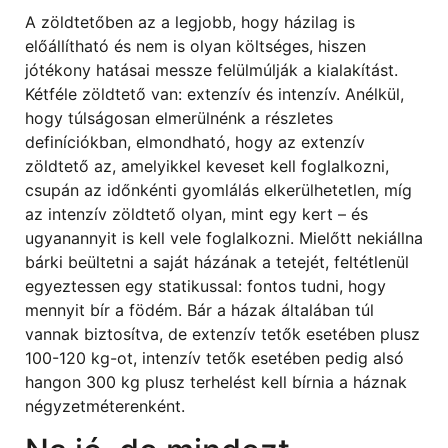
A zöldtetőben az a legjobb, hogy házilag is
előállítható és nem is olyan költséges, hiszen
jótékony hatásai messze felülmúlják a kialakítást.
Kétféle zöldtető van: extenzív és intenzív. Anélkül,
hogy túlságosan elmerülnénk a részletes
definíciókban, elmondható, hogy az extenzív
zöldtető az, amelyikkel keveset kell foglalkozni,
csupán az időnkénti gyomlálás elkerülhetetlen, míg
az intenzív zöldtető olyan, mint egy kert – és
ugyanannyit is kell vele foglalkozni. Mielőtt nekiállna
bárki beültetni a saját házának a tetejét, feltétlenül
egyeztessen egy statikussal: fontos tudni, hogy
mennyit bír a födém. Bár a házak általában túl
vannak biztosítva, de extenzív tetők esetében plusz
100-120 kg-ot, intenzív tetők esetében pedig alsó
hangon 300 kg plusz terhelést kell bírnia a háznak
négyzetméterenként.