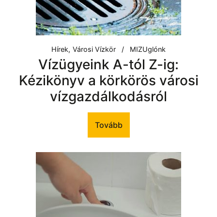
Hírek
Városi Vízkör
MIZUglónk
Vízügyeink A-tól Z-ig:
Kézikönyv a körkörös városi
vízgazdálkodásról
Tovább