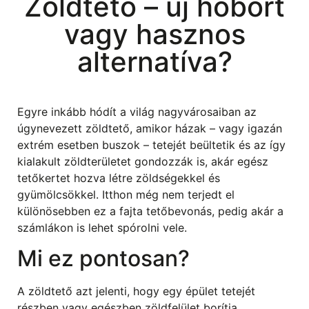
Zöldtető – új hóbort
vagy hasznos
alternatíva?
Egyre inkább hódít a világ nagyvárosaiban az
úgynevezett zöldtető, amikor házak – vagy igazán
extrém esetben buszok – tetejét beültetik és az így
kialakult zöldterületet gondozzák is, akár egész
tetőkertet hozva létre zöldségekkel és
gyümölcsökkel. Itthon még nem terjedt el
különösebben ez a fajta tetőbevonás, pedig akár a
számlákon is lehet spórolni vele.
Mi ez pontosan?
A zöldtető azt jelenti, hogy egy épület tetejét
részben vagy egészben zöldfelület borítja