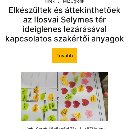
Hírek
MIZUglónk
Elkészültek és áttekinthetőek
az Ilosvai Selymes tér
ideiglenes lezárásával
kapcsolatos szakértői anyagok
Tovább
Hírek
Sárrét Közösségi Tér
MIZUglónk